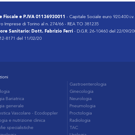
e Fiscale e P.IVA 01136930011
- Capitale Sociale euro 920.400 i.v.
ro Imprese di Torino al n. 274/66 - REA TO 381235
ore Sanitario: Dott. Fabrizio Ferri
- D.G.R. 26-10460 del 22/09/20
 12-8171 del 11/02/20
zioni
Gastroenterologia
logia
Ginecologia
ia Bariatrica
Neurologia
gia generale
Pneumologia
stica Vascolare - Ecodoppler
Proctologia
gia e nutrizione clinica
Radiologia
fie specialistiche
TAC