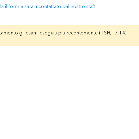
il form e sarai ricontattato dal nostro staff
untamento gli esami eseguiti più recentemente (TSH,T3,T4)