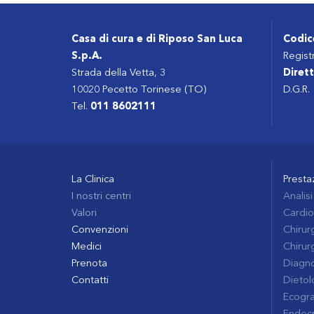
Casa di cura e di Riposo San Luca
Codic
S.p.A.
Regist
Strada della Vetta, 3
Dirett
10020 Pecetto Torinese (TO)
D.G.R.
Tel.
011 8602111
La Clinica
Presta
I nostri centri
Analisi
Valori
Cardio
Convenzioni
Chirurg
Medici
Chirur
Prenota
Diagno
Contatti
Dietolo
Ecogra