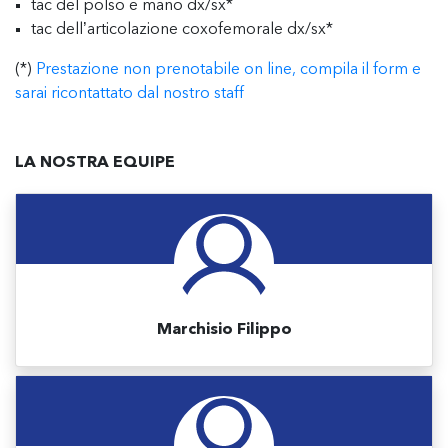
tac del polso e mano dx/sx*
tac dell’articolazione coxofemorale dx/sx*
(*)
Prestazione non prenotabile on line, compila il form e
sarai ricontattato dal nostro staff
LA NOSTRA EQUIPE
Marchisio Filippo