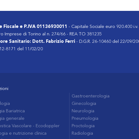
e Fiscale e P.IVA 01136930011
- Capitale Sociale euro 920.400 i.v.
ro Imprese di Torino al n. 274/66 - REA TO 381235
ore Sanitario: Dott. Fabrizio Ferri
- D.G.R. 26-10460 del 22/09/20
 12-8171 del 11/02/20
zioni
Gastroenterologia
logia
Ginecologia
ia Bariatrica
Neurologia
gia generale
Pneumologia
stica Vascolare - Ecodoppler
Proctologia
gia e nutrizione clinica
Radiologia